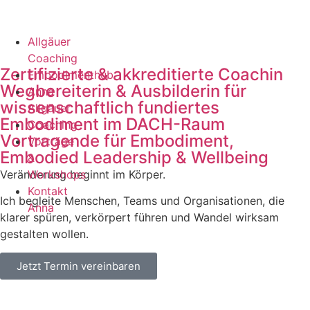
Allgäuer
Coaching
Zertifizierte & akkreditierte Coachin
Embodimenthub
Wegbereiterin & Ausbilderin für
Anna
wissenschaftlich fundiertes
Allgäuer
Embodiment im DACH-Raum
Coaching
Vortragende für Embodiment,
Vorträge
Embodied Leadership & Wellbeing
&
Veränderung beginnt im Körper.
Workshops
Kontakt
Ich begleite Menschen, Teams und Organisationen, die
Anna
klarer spüren, verkörpert führen und Wandel wirksam
gestalten wollen.
Jetzt Termin vereinbaren